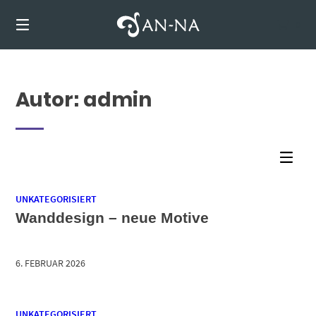
Springen
Sie
0
zum
Inhalt
Autor:
admin
UNKATEGORISIERT
Wanddesign – neue Motive
6. FEBRUAR 2026
UNKATEGORISIERT