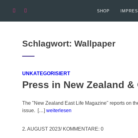
Springen
Sie
SHOP
IMPRES
zum
Inhalt
Schlagwort:
Wallpaper
UNKATEGORISIERT
Press in New Zealand &
The "New Zealand East Life Magazine" reports on th
issue. […]
weiterlesen
2. AUGUST 2023
/
KOMMENTARE: 0