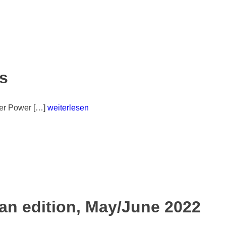
s
wer Power […]
weiterlesen
n edition, May/June 2022