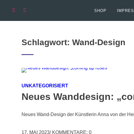
Springen
Sie
SHOP
IMPRES
zum
Inhalt
Schlagwort:
Wand-Design
UNKATEGORISIERT
Neues Wanddesign: „co
Neues Wand-Design der Künstlerin Anna von der He
17. MAI 2023
/
KOMMENTARE: 0