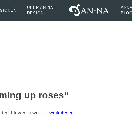
ÜBER AN-NA
ANNA
SIONEN
DESIGN
BLO
ming up roses“
iden: Flower Power […]
weiterlesen