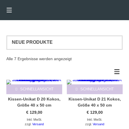
Springen
Sie
0
zum
Inhalt
Nach
Alle 7 Ergebnisse werden angezeigt
Aktualität
sortiert
SCHNELLANSICHT
SCHNELLANSICHT
Kissen-Unikat D 20 Kokos,
Kissen-Unikat D 21 Kokos,
Größe 40 x 50 cm
Größe 40 x 50 cm
€
129,00
€
129,00
Inkl. MwSt.
Inkl. MwSt.
zzgl.
Versand
zzgl.
Versand