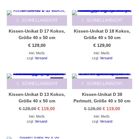
SCHNELLANSICHT
SCHNELLANSICHT
Kissen-Unikat D 17 Kokos,
Kissen-Unikat D 18 Kokos,
Größe 40 x 50 cm
Größe 40 x 50 cm
€
129,00
€
129,00
Inkl. MwSt.
Inkl. MwSt.
zzgl.
Versand
zzgl.
Versand
-8%
-8%
SCHNELLANSICHT
SCHNELLANSICHT
Kissen-Unikat D 13 Kokos,
Kissen-Unikat D 38
Größe 40 x 50 cm
Perlmutt, Größe 40 x 50 cm
Ursprünglicher
Aktueller
Ursprünglicher
Aktueller
€
129,00
€
119,00
€
129,00
€
119,00
Preis
Preis
Preis
Preis
Inkl. MwSt.
war:
ist:
Inkl. MwSt.
war:
ist:
€ 129,00
€ 119,00.
€ 129,00
€ 119,00.
zzgl.
Versand
zzgl.
Versand