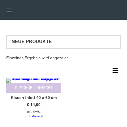
Springen
Sie
0
zum
Inhalt
Einzelnes Ergebnis wird angezeigt
SCHNELLANSICHT
Kissen Inlett 40 x 60 cm
€
14,00
Inkl. MwSt.
zzgl.
Versand