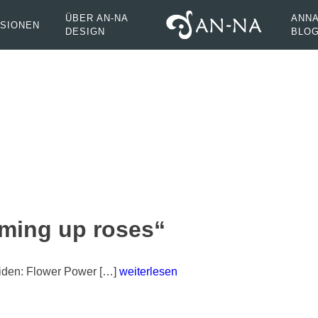
ÜBER AN-NA
ANNA
SIONEN
DESIGN
BLO
ming up roses“
iden: Flower Power […]
weiterlesen