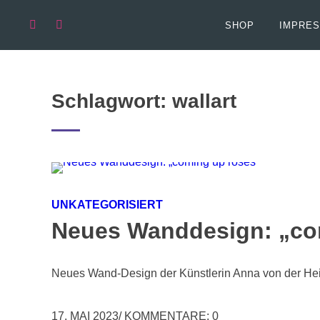
Springen
Sie
SHOP
IMPRES
zum
Inhalt
Schlagwort:
wallart
UNKATEGORISIERT
Neues Wanddesign: „co
Neues Wand-Design der Künstlerin Anna von der He
17. MAI 2023
/
KOMMENTARE: 0