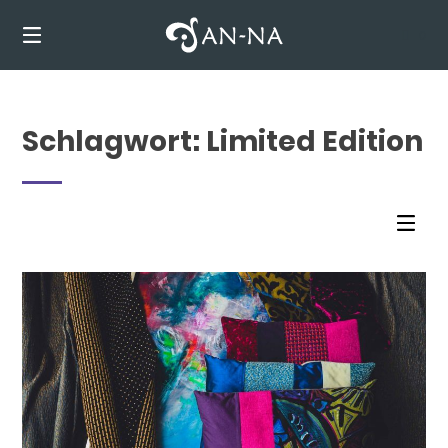
Springen
Sie
0
zum
Inhalt
Schlagwort:
Limited Edition