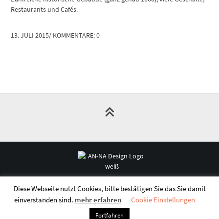
Restaurants und Cafés.
13. JULI 2015
/
KOMMENTARE: 0
© 2026 - AN-NA-DESIGN
Diese Webseite nutzt Cookies, bitte bestätigen Sie das Sie damit
AGB
DATENSCHUTZ
IMPRESSUM
ZAHLUNGSWEISEN
WIDERRUF
einverstanden sind.
mehr erfahren
Cookie Einstellungen
VERSAND, LIEFERUNG & RETOUREN
INSTAGRAM
Fortfahren