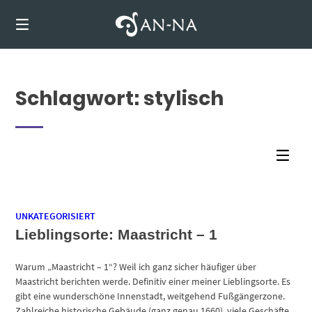
Springen
Sie
0
zum
Inhalt
Schlagwort:
stylisch
UNKATEGORISIERT
Lieblingsorte: Maastricht – 1
Warum „Maastricht – 1“? Weil ich ganz sicher häufiger über
Maastricht berichten werde. Definitiv einer meiner Lieblingsorte. Es
gibt eine wunderschöne Innenstadt, weitgehend Fußgängerzone.
Zahlreiche historische Gebäude (ganz genau 1660), viele Geschäfte,