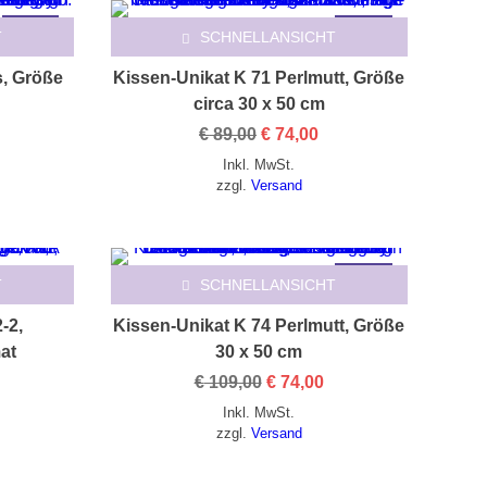
-11%
-17%
T
SCHNELLANSICHT
s, Größe
Kissen-Unikat K 71 Perlmutt, Größe
circa 30 x 50 cm
licher
ktueller
Ursprünglicher
Aktueller
€
89,00
€
74,00
reis
Preis
Preis
Inkl. MwSt.
t:
war:
ist:
89,00.
€ 89,00
€ 74,00.
zzgl.
Versand
-33%
T
SCHNELLANSICHT
-2,
Kissen-Unikat K 74 Perlmutt, Größe
at
30 x 50 cm
Preisspanne:
Ursprünglicher
Aktueller
€
109,00
€
74,00
 59,00
Preis
Preis
Inkl. MwSt.
is
war:
ist:
 99,00
€ 109,00
€ 74,00.
zzgl.
Versand