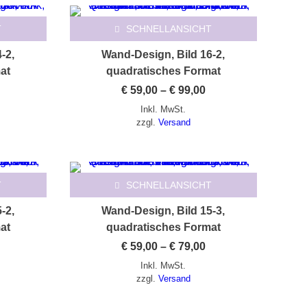
Dieses Produkt weist mehrere Varianten auf. Die Optionen können auf der Produktseite gewählt werden
T
SCHNELLANSICHT
-2,
Wand-Design, Bild 16-2,
at
quadratisches Format
Preisspanne:
Preisspanne:
€
59,00
–
€
99,00
 59,00
€ 59,00
Inkl. MwSt.
is
bis
 99,00
€ 99,00
zzgl.
Versand
Dieses Produkt weist mehrere Varianten auf. Die Optionen können auf der Produktseite gewählt werden
T
SCHNELLANSICHT
-2,
Wand-Design, Bild 15-3,
at
quadratisches Format
Preisspanne:
Preisspanne:
€
59,00
–
€
79,00
 59,00
€ 59,00
Inkl. MwSt.
is
bis
 79,00
€ 79,00
zzgl.
Versand