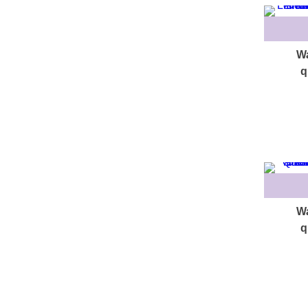
Wa
q
Wa
q