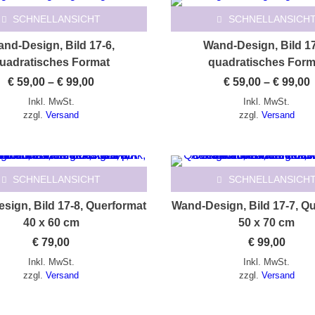
SCHNELLANSICHT
SCHNELLANSICH
nd-Design, Bild 17-6,
Wand-Design, Bild 17
uadratisches Format
quadratisches Form
Preisspanne:
€
59,00
–
€
99,00
€
59,00
–
€
99,00
€ 59,00
€
Inkl. MwSt.
Inkl. MwSt.
bis
b
€ 99,00
€
zzgl.
Versand
zzgl.
Versand
SCHNELLANSICHT
SCHNELLANSICH
sign, Bild 17-8, Querformat
Wand-Design, Bild 17-7, Q
40 x 60 cm
50 x 70 cm
€
79,00
€
99,00
Inkl. MwSt.
Inkl. MwSt.
zzgl.
Versand
zzgl.
Versand
Dieses Produkt weist mehrere Varianten auf. Die Optionen können auf der Produktseite gewählt werden