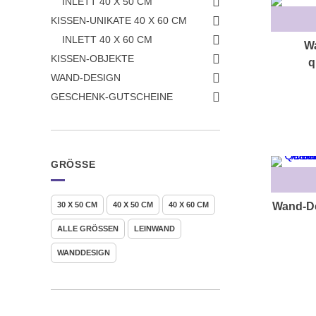
INLETT 40 X 50 CM
KISSEN-UNIKATE 40 X 60 CM
INLETT 40 X 60 CM
Wa
KISSEN-OBJEKTE
q
WAND-DESIGN
GESCHENK-GUTSCHEINE
GRÖSSE
Wand-De
30 X 50 CM
40 X 50 CM
40 X 60 CM
ALLE GRÖSSEN
LEINWAND
WANDDESIGN