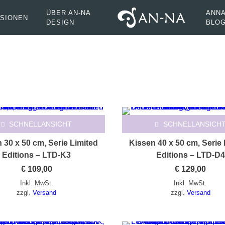
ÜBER AN-NA
ANNA
SIONEN
DESIGN
BLO
ät
SCHNELLANSICHT
SCHNELLANSICH
 30 x 50 cm, Serie Limited
Kissen 40 x 50 cm, Serie 
Editions – LTD-K3
Editions – LTD-D4
€
109,00
€
129,00
Inkl. MwSt.
Inkl. MwSt.
zzgl.
Versand
zzgl.
Versand
Dieses Produkt weist mehrere Varianten auf. Die Optionen können auf der Produktseite gewählt werden
Dieses Produkt weist mehrere Varianten auf. Die Optionen können auf der Produktseite gewählt werden