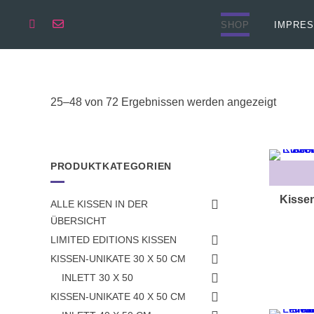
Springen
Sie
SHOP
IMPRES
zum
Inhalt
Nach
25–48 von 72 Ergebnissen werden angezeigt
Aktualit
sortiert
PRODUKTKATEGORIEN
Kissen
ALLE KISSEN IN DER
ÜBERSICHT
LIMITED EDITIONS KISSEN
KISSEN-UNIKATE 30 X 50 CM
INLETT 30 X 50
KISSEN-UNIKATE 40 X 50 CM