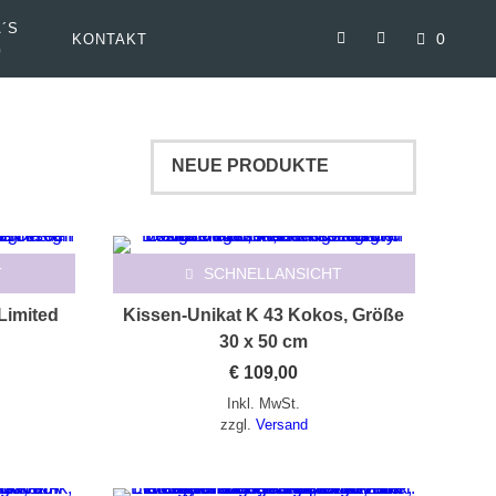
´S
0
KONTAKT
G
T
SCHNELLANSICHT
Limited
Kissen-Unikat K 43 Kokos, Größe
30 x 50 cm
€
109,00
Inkl. MwSt.
zzgl.
Versand
Dieses Produkt weist mehrere Varianten auf. Die Optionen können auf der Produktseite gewählt werden