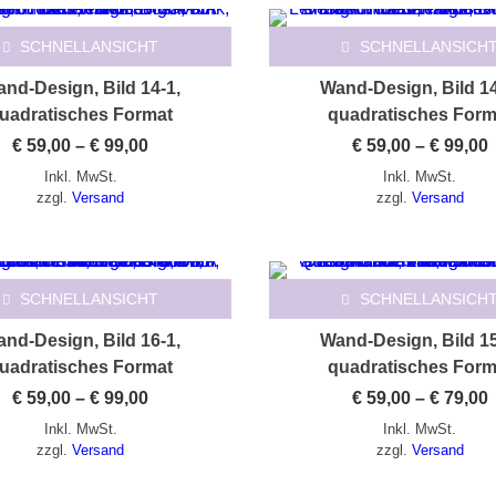
Dieses Produkt weist mehrere Varianten auf. Die Optionen können auf der Produktseite gewählt werden
Dieses Produkt weist mehrere Varianten auf. Die Optionen können auf der Produktseite gewählt werden
SCHNELLANSICHT
SCHNELLANSICH
nd-Design, Bild 14-1,
Wand-Design, Bild 14
uadratisches Format
quadratisches Form
Preisspanne:
€
59,00
–
€
99,00
€
59,00
–
€
99,00
€ 59,00
€
Inkl. MwSt.
Inkl. MwSt.
bis
b
€ 99,00
€
zzgl.
Versand
zzgl.
Versand
Dieses Produkt weist mehrere Varianten auf. Die Optionen können auf der Produktseite gewählt werden
Dieses Produkt weist mehrere Varianten auf. Die Optionen können auf der Produktseite gewählt werden
SCHNELLANSICHT
SCHNELLANSICH
nd-Design, Bild 16-1,
Wand-Design, Bild 15
uadratisches Format
quadratisches Form
Preisspanne:
€
59,00
–
€
99,00
€
59,00
–
€
79,00
€ 59,00
€
Inkl. MwSt.
Inkl. MwSt.
bis
b
€ 99,00
€
zzgl.
Versand
zzgl.
Versand