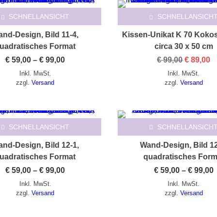
SCHNELLANSICHT
SCHNELLANSICH
nd-Design, Bild 11-4,
Kissen-Unikat K 70 Koko
uadratisches Format
circa 30 x 50 cm
Preisspanne:
Ursprüng
A
€
59,00
–
€
99,00
€
99,00
€
89,00
€ 59,00
Preis
P
Inkl. MwSt.
Inkl. MwSt.
bis
war:
is
€ 99,00
€ 99,00
€ 
zzgl.
Versand
zzgl.
Versand
Dieses Produkt weist mehrere Varianten auf. Die Optionen können auf der Produktseite gewählt werden
Dieses Produkt weist mehrere Varianten auf. Die Optionen können auf der Produktseite gewählt werden
SCHNELLANSICHT
SCHNELLANSICH
nd-Design, Bild 12-1,
Wand-Design, Bild 12
uadratisches Format
quadratisches Form
Preisspanne:
€
59,00
–
€
99,00
€
59,00
–
€
99,00
€ 59,00
€
Inkl. MwSt.
Inkl. MwSt.
bis
b
€ 99,00
€
zzgl.
Versand
zzgl.
Versand