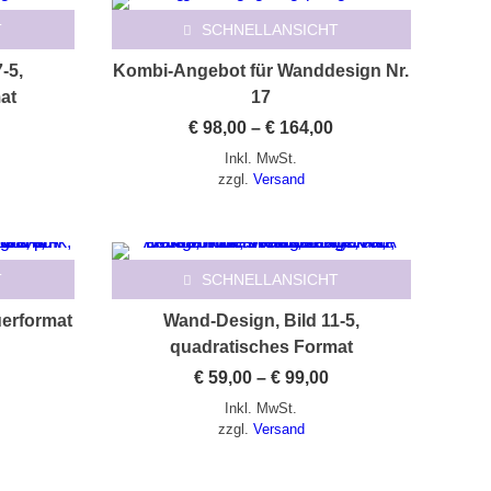
T
SCHNELLANSICHT
-5,
Kombi-Angebot für Wanddesign Nr.
at
17
Preisspanne:
Preisspanne:
€
98,00
–
€
164,00
 59,00
€ 98,00
Inkl. MwSt.
is
bis
 99,00
€ 164,00
zzgl.
Versand
Dieses Produkt weist mehrere Varianten auf. Die Optionen können auf der Produktseite gewählt werden
T
SCHNELLANSICHT
uerformat
Wand-Design, Bild 11-5,
quadratisches Format
Preisspanne:
€
59,00
–
€
99,00
€ 59,00
Inkl. MwSt.
bis
€ 99,00
zzgl.
Versand