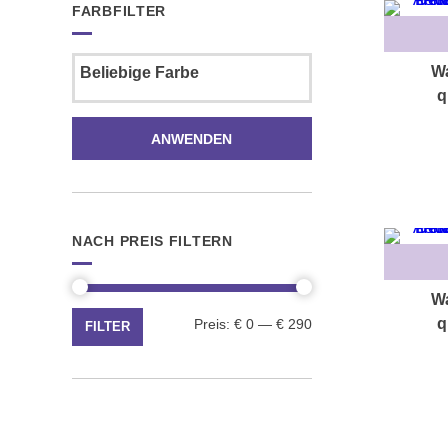
FARBFILTER
Wa
q
ANWENDEN
NACH PREIS FILTERN
Wa
Min.
Max.
q
Preis:
€ 0
—
€ 290
FILTER
Preis
Preis