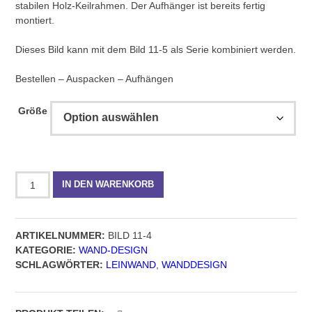
€ 99,00
stabilen Holz-Keilrahmen. Der Aufhänger ist bereits fertig
montiert.
Dieses Bild kann mit dem Bild 11-5 als Serie kombiniert werden.
Bestellen – Auspacken – Aufhängen
Größe
Wand-
IN DEN WARENKORB
Design,
Bild
11-
ARTIKELNUMMER:
BILD 11-4
4,
KATEGORIE:
WAND-DESIGN
quadratisches
SCHLAGWÖRTER:
LEINWAND
,
WANDDESIGN
Format
Menge