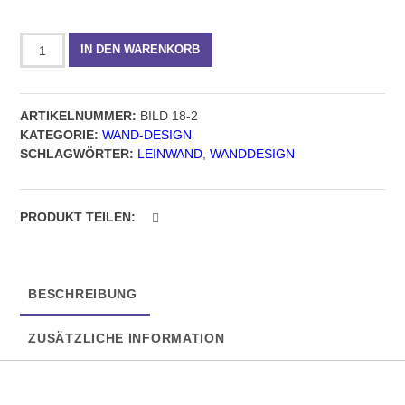
Wand-
IN DEN WARENKORB
Design,
Bild
18-
ARTIKELNUMMER:
BILD 18-2
2,
KATEGORIE:
WAND-DESIGN
quadratisches
SCHLAGWÖRTER:
LEINWAND
,
WANDDESIGN
Format
Menge
PRODUKT TEILEN:
BESCHREIBUNG
ZUSÄTZLICHE INFORMATION