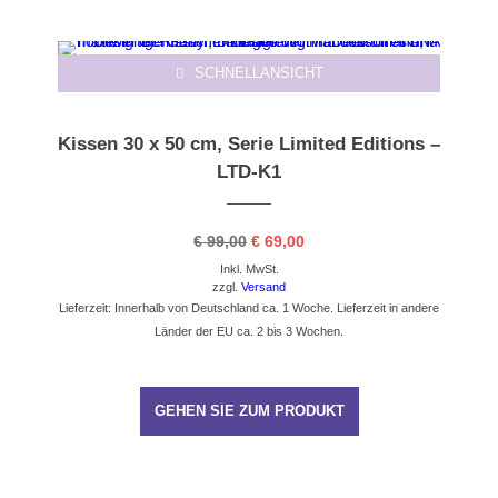
-31%
SCHNELLANSICHT
Kissen 30 x 50 cm, Serie Limited Editions –
LTD-K1
Ursprünglicher
Aktueller
€
99,00
€
69,00
Preis
Preis
Inkl. MwSt.
war:
ist:
€ 99,00
€ 69,00.
zzgl.
Versand
Lieferzeit: Innerhalb von Deutschland ca. 1 Woche. Lieferzeit in andere
Länder der EU ca. 2 bis 3 Wochen.
GEHEN SIE ZUM PRODUKT