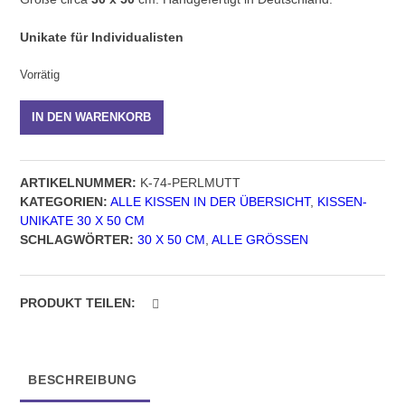
Unikate für Individualisten
Vorrätig
Kissen-
IN DEN WARENKORB
Unikat
K
74
ARTIKELNUMMER:
K-74-PERLMUTT
Perlmutt,
KATEGORIEN:
ALLE KISSEN IN DER ÜBERSICHT
,
KISSEN-
Größe
UNIKATE 30 X 50 CM
30
SCHLAGWÖRTER:
30 X 50 CM
,
ALLE GRÖSSEN
x
50
cm
Menge
PRODUKT TEILEN:
BESCHREIBUNG