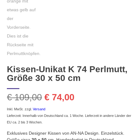
Kissen-Unikat K 74 Perlmutt,
Größe 30 x 50 cm
Ursprünglicher
Aktueller
€
109,00
€
74,00
Preis
Preis
Inkl. MwSt.
zzgl.
Versand
Lieferzeit: Innerhalb von Deutschland ca. 1 Woche. Lieferzeit in andere Länder der
war:
ist:
EU ca. 2 bis 3 Wochen.
Exklusives Designer Kissen von AN-NA Design. Einzelstück.
€ 109,00
€ 74,00.
Größe circa
30 x 50
cm. Handgefertigt in Deutschland.