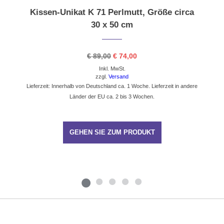
Kissen-Unikat K 71 Perlmutt, Größe circa
30 x 50 cm
Ursprünglicher
Aktueller
€
89,00
€
74,00
Preis
Preis
Inkl. MwSt.
war:
ist:
€ 89,00
€ 74,00.
zzgl.
Versand
Lieferzeit: Innerhalb von Deutschland ca. 1 Woche. Lieferzeit in andere
Länder der EU ca. 2 bis 3 Wochen.
GEHEN SIE ZUM PRODUKT