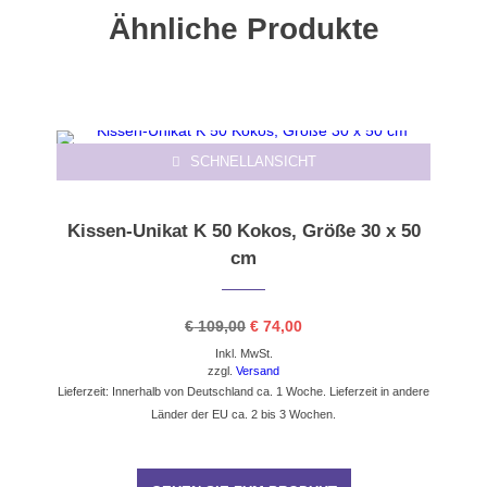
Ähnliche Produkte
-33%
SCHNELLANSICHT
Kissen-Unikat K 50 Kokos, Größe 30 x 50
cm
Ursprünglicher
Aktueller
€
109,00
€
74,00
Preis
Preis
Inkl. MwSt.
war:
ist:
€ 109,00
€ 74,00.
zzgl.
Versand
Lieferzeit: Innerhalb von Deutschland ca. 1 Woche. Lieferzeit in andere
Länder der EU ca. 2 bis 3 Wochen.