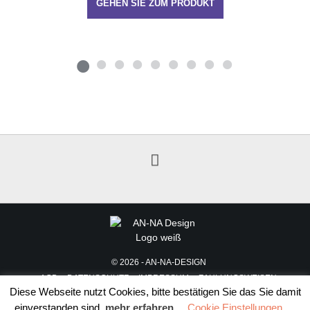
GEHEN SIE ZUM PRODUKT
© 2026 - AN-NA-DESIGN
AGB
DATENSCHUTZ
IMPRESSUM
ZAHLUNGSWEISEN
Diese Webseite nutzt Cookies, bitte bestätigen Sie das Sie damit
WIDERRUF
VERSAND, LIEFERUNG & RETOUREN
einverstanden sind.
mehr erfahren
Cookie Einstellungen