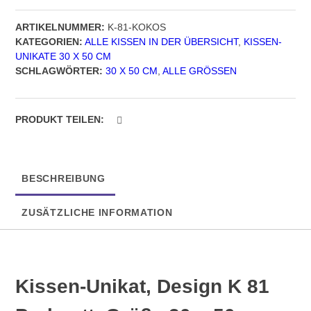
81
ARTIKELNUMMER:
K-81-KOKOS
Perlmutt,
KATEGORIEN:
ALLE KISSEN IN DER ÜBERSICHT
,
KISSEN-
Größe
UNIKATE 30 X 50 CM
30
SCHLAGWÖRTER:
30 X 50 CM
,
ALLE GRÖSSEN
x
50
cm
Menge
PRODUKT TEILEN:
BESCHREIBUNG
ZUSÄTZLICHE INFORMATION
Kissen-Unikat, Design K 81