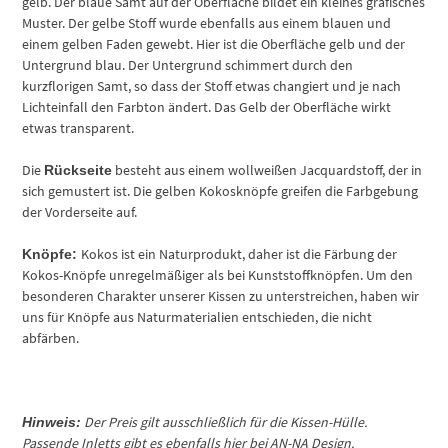
gelb. Der blaue Samt auf der Oberfläche bildet ein kleines grafisches
Muster. Der gelbe Stoff wurde ebenfalls aus einem blauen und
einem gelben Faden gewebt. Hier ist die Oberfläche gelb und der
Untergrund blau. Der Untergrund schimmert durch den
kurzflorigen Samt, so dass der Stoff etwas changiert und je nach
Lichteinfall den Farbton ändert. Das Gelb der Oberfläche wirkt
etwas transparent.
Die
besteht aus einem wollweißen Jacquardstoff, der in
Rückseite
sich gemustert ist. Die gelben Kokosknöpfe greifen die Farbgebung
der Vorderseite auf.
Kokos ist ein Naturprodukt, daher ist die Färbung der
Knöpfe:
Kokos-Knöpfe unregelmäßiger als bei Kunststoffknöpfen. Um den
besonderen Charakter unserer Kissen zu unterstreichen, haben wir
uns für Knöpfe aus Naturmaterialien entschieden, die nicht
abfärben.
Der Preis gilt ausschließlich für die Kissen-Hülle.
Hinweis:
Passende Inletts gibt es ebenfalls hier bei AN-NA Design.