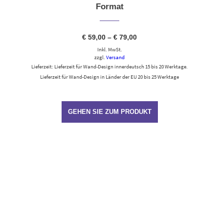
Format
Preisspanne:
€
59,00
–
€
79,00
€ 59,00
Inkl. MwSt.
bis
€ 79,00
zzgl.
Versand
Lieferzeit: Lieferzeit für Wand-Design innerdeutsch 15 bis 20 Werktage.
Lieferzeit für Wand-Design in Länder der EU 20 bis 25 Werktage
GEHEN SIE ZUM PRODUKT