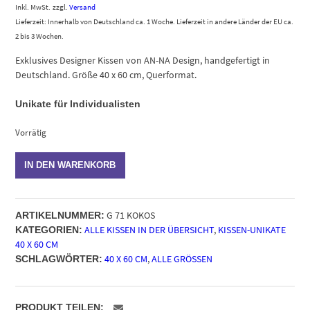
Inkl. MwSt.
zzgl.
Versand
Lieferzeit: Innerhalb von Deutschland ca. 1 Woche. Lieferzeit in andere Länder der EU ca.
2 bis 3 Wochen.
Exklusives Designer Kissen von AN-NA Design, handgefertigt in
Deutschland. Größe 40 x 60 cm, Querformat.
Unikate für Individualisten
Vorrätig
Kissen-
IN DEN WARENKORB
Unikat
G
71
G 71 KOKOS
ARTIKELNUMMER:
Kokos,
ALLE KISSEN IN DER ÜBERSICHT
,
KISSEN-UNIKATE
KATEGORIEN:
Größe
40 X 60 CM
40
40 X 60 CM
,
ALLE GRÖSSEN
SCHLAGWÖRTER:
x
60
cm
Menge
PRODUKT TEILEN: