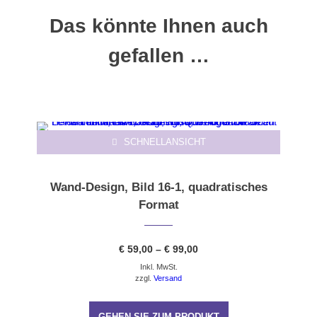
Das könnte Ihnen auch
gefallen …
Dieses Produkt weist mehrere Varianten auf. Die Optionen können auf der Produktseite gewählt werden
SCHNELLANSICHT
Wand-Design, Bild 16-1, quadratisches
Format
Preisspanne:
€
59,00
–
€
99,00
€ 59,00
Inkl. MwSt.
bis
€ 99,00
zzgl.
Versand
GEHEN SIE ZUM PRODUKT