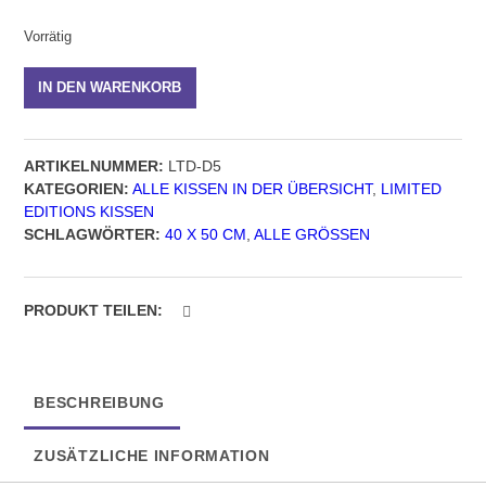
Vorrätig
Kissen
IN DEN WARENKORB
40
x
50
ARTIKELNUMMER:
LTD-D5
cm,
KATEGORIEN:
ALLE KISSEN IN DER ÜBERSICHT
,
LIMITED
Serie
EDITIONS KISSEN
Limited
SCHLAGWÖRTER:
40 X 50 CM
,
ALLE GRÖSSEN
Editions
-
LTD-
D5
PRODUKT TEILEN:
Menge
BESCHREIBUNG
ZUSÄTZLICHE INFORMATION